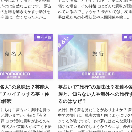
人が夢に出てくると、その意味
もよくあることです。しかし、夢に友達が
うのは自然なことです。 夢占
場する場合、その背後にはどんな意味が隠
夢の意味を解き明かす手助けを
れているのでしょうか？ 夢占いでは、友
今回は、亡くなった人が...
夢は私たちの心理状態や人間関係を映し...
生き物
有名人”の意味は？芸能人
夢占いで”旅行”の意味は？友達や
イチャイチャする夢・仲
族と、知らない人や海外への旅行
の解釈
るのはなぜ？
んにちは！夢占いに興味を持っ
旅行に行く夢を見たことがありますか？ 
いと思いますが、特に「有名
中での旅行は、現実の旅と同じようにワク
る夢には特別な意味があるのを
クする体験ですが、その夢にはどんな意味
 有名人や芸能人が出てくる夢
隠されているのでしょうか？今回は、夢占