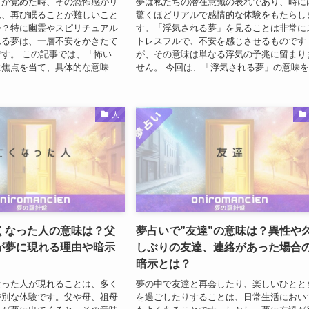
目が覚めた時、その恐怖感がリ
夢は私たちの潜在意識の表れであり、時に
れ、再び眠ることが難しいこと
驚くほどリアルで感情的な体験をもたらし
か？特に幽霊やスピリチュアル
す。「浮気される夢」を見ることは非常に
れる夢は、一層不安をかきたて
トレスフルで、不安を感じさせるものです
す。 この記事では、「怖い
が、その意味は単なる浮気の予兆に留まり
焦点を当て、具体的な意味...
せん。 今回は、「浮気される夢」の意味を.
人
くなった人の意味は？父
夢占いで”友達”の意味は？異性や
が夢に現れる理由や暗示
しぶりの友達、連絡があった場合
暗示とは？
なった人が現れることは、多く
夢の中で友達と再会したり、楽しいひとと
特別な体験です。父や母、祖母
を過ごしたりすることは、日常生活におい