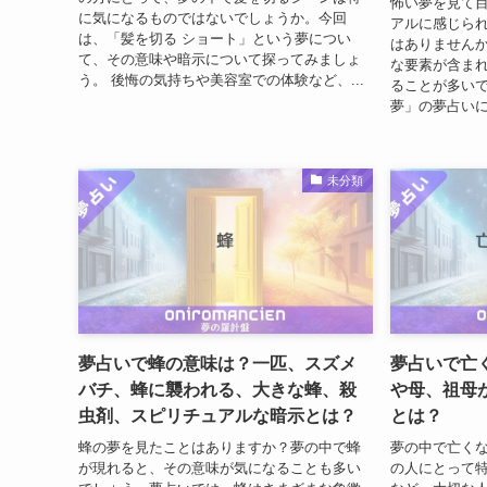
怖い夢を見て
に気になるものではないでしょうか。今回
アルに感じら
は、「髪を切る ショート」という夢につい
はありません
て、その意味や暗示について探ってみましょ
な要素が含ま
う。 後悔の気持ちや美容室での体験など、...
ることが多いで
夢」の夢占いに
未分類
夢占いで蜂の意味は？一匹、スズメ
夢占いで亡
バチ、蜂に襲われる、大きな蜂、殺
や母、祖母
虫剤、スピリチュアルな暗示とは？
とは？
蜂の夢を見たことはありますか？夢の中で蜂
夢の中で亡く
が現れると、その意味が気になることも多い
の人にとって