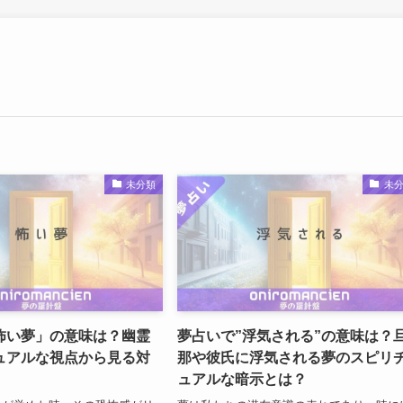
未分類
未
怖い夢」の意味は？幽霊
夢占いで”浮気される”の意味は？
ュアルな視点から見る対
那や彼氏に浮気される夢のスピリ
ュアルな暗示とは？