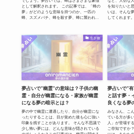
でしょう。夢占いでは、蜂はさまざまな象徴
など、大切な
として解釈されます。 この記事では、「蜂の
を知りたいと思
夢」がどのような意味を持つのか、一匹の
いは、そんな
蜂、スズメバチ、蜂を殺す夢、蜂に襲われ...
してくれます。
生き物
夢占いで”幽霊”の意味は？子供の幽
夢占いで”
霊・自分が幽霊になる・家族が幽霊
と話す夢・
になる夢の暗示とは？
良くなる夢
夢の中で幽霊に遭遇したり、自分が幽霊にな
みなさん、こ
ったりすることは、目が覚めた後も心に強い
ている方が多
印象を残すことがあります。 そんな不思議で
人」が登場す
少し怖い夢には、どんな意味が隠されている
ご存知ですか？