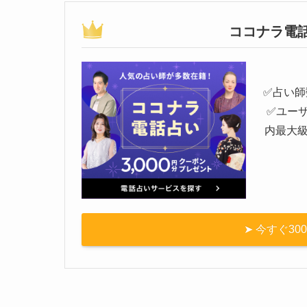
ココナラ電話
✅️占い
✅️ユー
内最大
➤ 今すぐ3