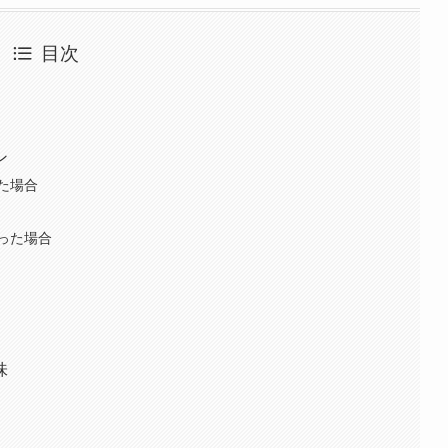
目次
ン
た場合
った場合
味