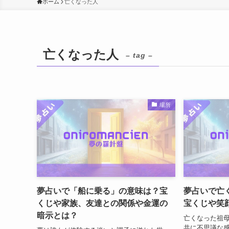
ホーム
亡くなった人
亡くなった人
– tag –
場所
夢占いで「船に乗る」の意味は？宝
夢占いで亡
くじや家族、友達との関係や金運の
宝くじや笑
暗示とは？
亡くなった祖
共に不思議な