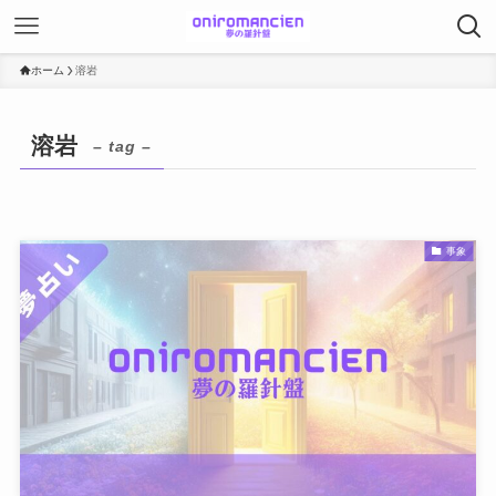
ホーム
溶岩
溶岩
– tag –
事象