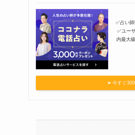
✅️占い
✅️ユー
内最大
➤ 今すぐ3