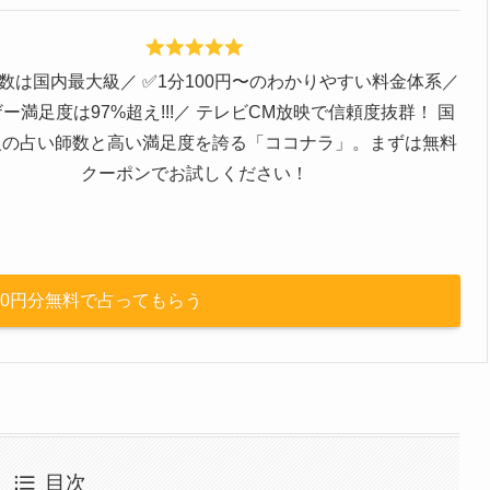
師数は国内最大級／ ✅️1分100円〜のわかりやすい料金体系／
ザー満足度は97%超え!!!／ テレビCM放映で信頼度抜群！ 国
級の占い師数と高い満足度を誇る「ココナラ」。まずは無料
クーポンでお試しください！
000円分無料で占ってもらう
目次